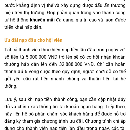
bước khẳng định vị thế và xây dựng được dấu ấn thương
hiệu trên thị trường. Góp phần quan trọng vào thành công
từ hệ thống
khuyến mãi
đa dạng, giá trị cao và luôn được
triển khai hấp dẫn.
Ưu đãi nạp đầu cho hội viên
Tất cả thành viên thực hiện nạp tiền lần đầu trong ngày với
số tiền từ 5.000.000 VNĐ trở lên sẽ có cơ hội nhận khoản
thưởng hấp dẫn lên đến 32.888.000 VNĐ. Chỉ cần hoàn
thành đủ 6 vòng cược theo quy định, người chơi đã có thể
gửi yêu cầu rút tiền nhanh chóng và thuận tiện tại hệ
thống.
Lưu ý, sau khi nạp tiền thành công, bạn cần cập nhật đầy
đủ và chính xác thông tin tài khoản ngân hàng. Tiếp theo,
hãy liên hệ bộ phận chăm sóc khách hàng để được hỗ trợ
đăng ký tham gia chương trình ưu đãi. Chương trình chỉ áp
dụng cho thành viên nạp tiền lần đầu trong ngày, các tài