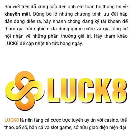
Bài viết trên đã cung cấp đến anh em toàn bộ thông tin về
khuyến mãi
. Đừng bỏ lỡ những chương trình ưu đãi hấp
dẫn đang diễn ra, hãy nhanh chóng đăng ký tài khoản để
tham gia trải nghiệm đa dạng game cược và gia tăng cơ
hội nhận về những phần thưởng giá trị. Hãy tham khảo
LUCK8 để cập nhật tin tức hàng ngày.
LUCK8
là nền tảng cá cược trực tuyến uy tín với casino, thể
thao, xổ số, bắn cá và slot game, sở hữu giao diện hiện đại