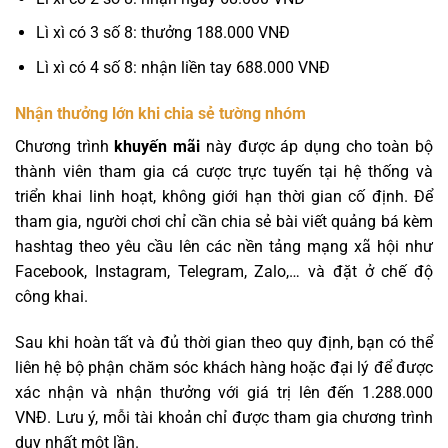
Lì xì có 3 số 8: thưởng 188.000 VNĐ
Lì xì có 4 số 8: nhận liền tay 688.000 VNĐ
Nhận thưởng lớn khi chia sẻ tường nhóm
Chương trình
khuyến mãi
này được áp dụng cho toàn bộ
thành viên tham gia cá cược trực tuyến tại hệ thống và
triển khai linh hoạt, không giới hạn thời gian cố định. Để
tham gia, người chơi chỉ cần chia sẻ bài viết quảng bá kèm
hashtag theo yêu cầu lên các nền tảng mạng xã hội như
Facebook, Instagram, Telegram, Zalo,… và đặt ở chế độ
công khai.
Sau khi hoàn tất và đủ thời gian theo quy định, bạn có thể
liên hệ bộ phận chăm sóc khách hàng hoặc đại lý để được
xác nhận và nhận thưởng với giá trị lên đến 1.288.000
VNĐ. Lưu ý, mỗi tài khoản chỉ được tham gia chương trình
duy nhất một lần.