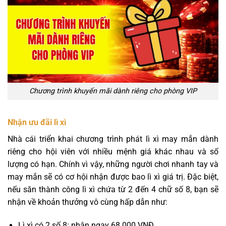
Chương trình khuyến mãi dành riêng cho phòng VIP
Nhận ưu đãi lì xì
Nhà cái triển khai chương trình phát lì xì may mắn dành
riêng cho hội viên với nhiều mệnh giá khác nhau và số
lượng có hạn. Chính vì vậy, những người chơi nhanh tay và
may mắn sẽ có cơ hội nhận được bao lì xì giá trị. Đặc biệt,
nếu săn thành công lì xì chứa từ 2 đến 4 chữ số 8, bạn sẽ
nhận về khoản thưởng vô cùng hấp dẫn như:
Lì xì có 2 số 8: nhận ngay 68.000 VNĐ