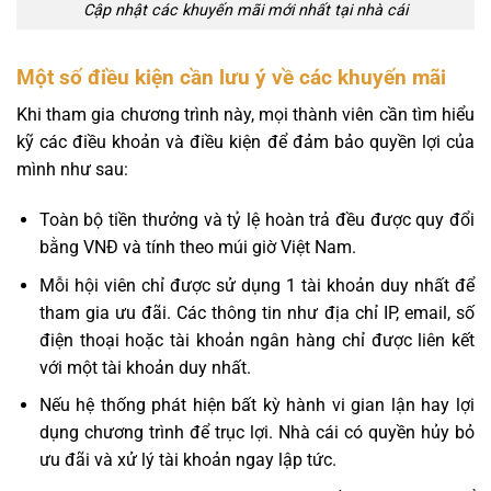
Cập nhật các khuyến mãi mới nhất tại nhà cái
Một số điều kiện cần lưu ý về các khuyến mãi
Khi tham gia chương trình này, mọi thành viên cần tìm hiểu
kỹ các điều khoản và điều kiện để đảm bảo quyền lợi của
mình như sau:
Toàn bộ tiền thưởng và tỷ lệ hoàn trả đều được quy đổi
bằng VNĐ và tính theo múi giờ Việt Nam.
Mỗi hội viên chỉ được sử dụng 1 tài khoản duy nhất để
tham gia ưu đãi. Các thông tin như địa chỉ IP, email, số
điện thoại hoặc tài khoản ngân hàng chỉ được liên kết
với một tài khoản duy nhất.
Nếu hệ thống phát hiện bất kỳ hành vi gian lận hay lợi
dụng chương trình để trục lợi. Nhà cái có quyền hủy bỏ
ưu đãi và xử lý tài khoản ngay lập tức.