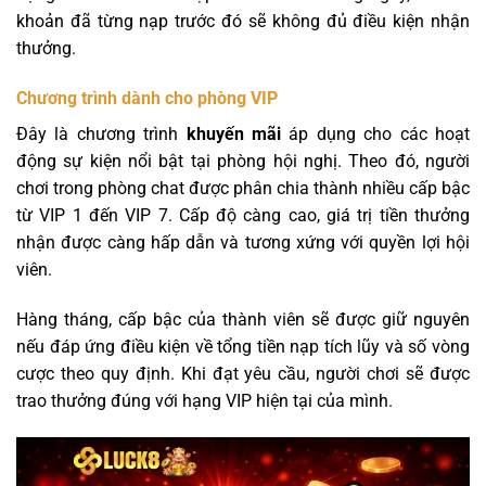
khoản đã từng nạp trước đó sẽ không đủ điều kiện nhận
thưởng.
Chương trình dành cho phòng VIP
Đây là chương trình
khuyến mãi
áp dụng cho các hoạt
động sự kiện nổi bật tại phòng hội nghị. Theo đó, người
chơi trong phòng chat được phân chia thành nhiều cấp bậc
từ VIP 1 đến VIP 7. Cấp độ càng cao, giá trị tiền thưởng
nhận được càng hấp dẫn và tương xứng với quyền lợi hội
viên.
Hàng tháng, cấp bậc của thành viên sẽ được giữ nguyên
nếu đáp ứng điều kiện về tổng tiền nạp tích lũy và số vòng
cược theo quy định. Khi đạt yêu cầu, người chơi sẽ được
trao thưởng đúng với hạng VIP hiện tại của mình.